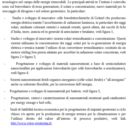
tecnologico nel campo delle energie rinnovabili. Le principali attività in l’istituto è coinvolto
sono sul fotovoltaico di terza generazione, il solare a concentrazione, nuovi materiali per lo
stoccaggio di idrogeno e nel settore geotermico. In particolare:
-
Studio e sviluppo di innovative celle fotoelettrochimiche di Grätzel che producono
energia elettrica tramite l’assorbimento di radiazione luminosa, in particolare dei raggi
solari, mediante coloranti sintetici e naturali estratti, questi ultimi, dai succhi di fichi
d’India, more, arancia ed in generale di antocianine e betalaine, vedi figura 1;
-
Studio e sviluppo di innovativi sistemi solari termodinamici a concentrazione. Questi
sistemi utilizzano la concentrazione dei raggi solari per la co-generazione di energia
elettrica e termica tramite l’utilizzo di un convertitore termodinamico costituito da un
motore stirling free-piston adattato per assorbire la radiazione solare concentrata, vedi
figura 2 e figura 3;
-
Progettazione e sviluppo di materiali nanostrutturati a base di semiconduttori
nanocristallini per applicazioni fotovoltaiche (per celle fotovoltaiche a sensitizzatore),
vedi figura 4;
-
Sistemi nanostrutturati ibridi organico-inorganico (celle solari ibride) e “all-inorganic”
anche su substrato flessibile, per la conversione dell’energia;
-
Progettazione e sviluppo di nanomateriali per batterie, vedi figura 5;
-
Progettazione, sintesi e caratterizzazione di nanomateriali strutturati quali catalizzatori
per energy storage e fuel cells;
-
Studi di fattibilità tecnico-economica per la progettazione di impianti geotermici a ciclo
chiuso e/o aperto per la produzione di energia termica per la climatizzazione o per
l’utilizzo diretto del calore all’interno di processi produttivi, vedi link
http://www.vigor-geotermia.it/
.