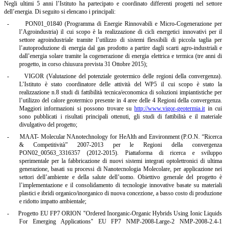
Negli ultimi 5 anni l’Istituto ha partecipato e coordinato differenti progetti nel settore
dell’energia. Di seguito si elencano i principali:
-
PON01_01840 (Programma di Energie Rinnovabili e Micro-Cogenerazione per
l’Agroindustria) il cui scopo è la realizzazione di cicli energetici innovativi per il
settore agroindustriale tramite l’utilizzo di sistemi flessibili di piccola taglia per
l’autoproduzione di energia dal gas prodotto a partire dagli scarti agro-industriali e
dall’energia solare tramite la cogenerazione di energia elettrica e termica (tre anni di
progetto, in corso chiusura prevista 31 Ottobre 2015);
-
VIGOR (Valutazione del potenziale geotermico delle regioni della convergenza).
L’Istituto è stato coordinatore delle attività del WP5 il cui scopo è stato la
realizzazione n.8 studi di fattibilità tecnica/economica di soluzioni impiantistiche per
l’utilizzo del calore geotermico presente in 4 aree delle 4 Regioni della convergenza.
Maggiori informazioni si possono trovare su
http://www.vigor-geotermia.it
in cui
sono pubblicati i risultati principali ottenuti, gli studi di fattibilità e il materiale
divulgativo del progetto;
-
MAAT- Molecular NAnotechnology for HeAlth and Environment (P.O.N. “Ricerca
& Competitività” 2007-2013 per le Regioni della convergenza
PON02_00563_3316357 (2012-2015). Piattaforma di ricerca e sviluppo
sperimentale per la fabbricazione di nuovi sistemi integrati optolettronici di ultima
generazione, basati su processi di Nanotecnologia Molecolare, per applicazione nei
settori dell’ambiente e della salute dell’uomo. Obiettivo generale del progetto è
l’implementazione e il consolidamento di tecnologie innovative basate su materiali
plastici e ibridi organico/inorganico di nuova concezione, a basso costo di produzione
e ridotto impatto ambientale;
-
Progetto EU FP7 ORION "Ordered Inorganic-Organic Hybrids Using Ionic Liquids
For Emerging Applications" EU FP7 NMP-2008-Large-2 NMP-2008-2.4-1