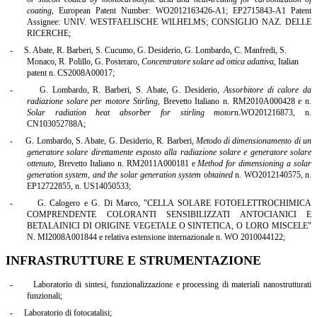
coating
, European Patent Number: WO2012163426-A1; EP2715843-A1 Patent
Assignee: UNIV. WESTFAELISCHE WILHELMS; CONSIGLIO NAZ. DELLE
RICERCHE;
-
S. Abate, R. Barberi, S. Cucumo, G. Desiderio, G. Lombardo, C. Manfredi, S.
Monaco, R. Polillo, G. Posteraro,
Concentratore solare ad ottica adattiva,
Italian
patent n. CS2008A00017;
-
G. Lombardo, R. Barberi, S. Abate, G. Desiderio,
Assorbitore di calore da
radiazione solare per motore Stirling
, Brevetto Italiano n. RM2010A000428 e n.
Solar radiation heat absorber for stirling motor
n.WO201216873, n.
CN103052788A;
-
G. Lombardo, S. Abate, G. Desiderio, R. Barberi,
Metodo di dimensionamento di un
generatore solare direttamente esposto alla radiazione solare e generatore solare
ottenuto,
Brevetto Italiano n. RM2011A000181 e
Method for dimensioning a solar
generation system, and the solar generation system obtained
n. WO2012140575, n.
EP12722855, n. US14050533;
-
G. Calogero e G. Di Marco, "CELLA SOLARE FOTOELETTROCHIMICA
COMPRENDENTE COLORANTI SENSIBILIZZATI ANTOCIANICI E
BETALAINICI DI ORIGINE VEGETALE O SINTETICA, O LORO MISCELE"
N. MI2008A001844 e relativa estensione internazionale n. WO 2010044122;
INFRASTRUTTURE E STRUMENTAZIONE
-
Laboratorio di sintesi, funzionalizzazione e processing di materiali nanostrutturati
funzionali;
-
Laboratorio di fotocatalisi;