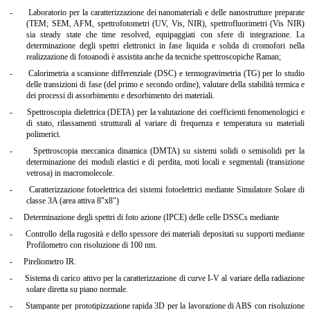
-
Laboratorio per la caratterizzazione dei nanomateriali e delle nanostrutture preparate
(TEM; SEM, AFM, spettrofotometri (UV, Vis, NIR), spettrofluorimetri (Vis NIR)
sia steady state che time resolved, equipaggiati con sfere di integrazione. La
determinazione degli spettri elettronici in fase liquida e solida di cromofori nella
realizzazione di fotoanodi è assistita anche da tecniche spettroscopiche Raman;
-
Calorimetria a scansione differenziale (DSC) e termogravimetria (TG) per lo studio
delle transizioni di fase (del primo e secondo ordine), valutare della stabilità termica e
dei processi di assorbimento e desorbimento dei materiali.
-
Spettroscopia dielettrica (DETA) per la valutazione dei coefficienti fenomenologici e
di stato, rilassamenti strutturali al variare di frequenza e temperatura su materiali
polimerici.
-
Spettroscopia meccanica dinamica (DMTA) su sistemi solidi o semisolidi per la
determinazione dei moduli elastici e di perdita, moti locali e segmentali (transizione
vetrosa) in macromolecole.
-
Caratterizzazione fotoelettrica dei sistemi fotoelettrici mediante Simulatore Solare di
classe 3A (area attiva 8"x8")
-
Determinazione degli spettri di foto azione (IPCE) delle celle DSSCs mediante
-
Controllo della rugosità e dello spessore dei materiali depositati su supporti mediante
Profilometro con risoluzione di 100 nm.
-
Pireliometro IR.
-
Sistema di carico attivo per la caratterizzazione di curve I-V al variare della radiazione
solare diretta su piano normale.
-
Stampante per prototipizzazione rapida 3D per la lavorazione di ABS con risoluzione