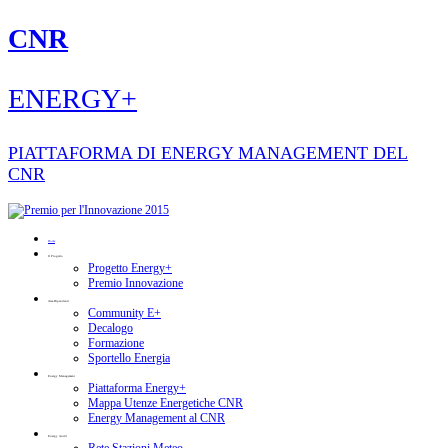
CNR
ENERGY+
PIATTAFORMA DI ENERGY MANAGEMENT DEL
CNR
Home
Il Progetto
Progetto Energy+
Premio Innovazione
Area Dipendenti
Community E+
Decalogo
Formazione
Sportello Energia
Energy Management
Piattaforma Energy+
Mappa Utenze Energetiche CNR
Energy Management al CNR
Energy Audit