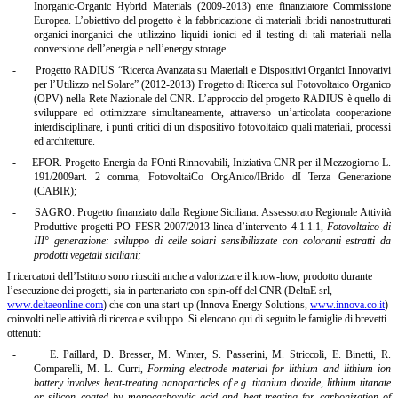
Inorganic-Organic Hybrid Materials (2009-2013) ente finanziatore Commissione
Europea. L’obiettivo del progetto è la fabbricazione di materiali ibridi nanostrutturati
organici-inorganici che utilizzino liquidi ionici ed il testing di tali materiali nella
conversione dell’energia e nell’energy storage.
-
Progetto RADIUS “Ricerca Avanzata su Materiali e Dispositivi Organici Innovativi
per l’Utilizzo nel Solare” (2012-2013) Progetto di Ricerca sul Fotovoltaico Organico
(OPV) nella Rete Nazionale del CNR. L’approccio del progetto RADIUS è quello di
sviluppare ed ottimizzare simultaneamente, attraverso un’articolata cooperazione
interdisciplinare, i punti critici di un dispositivo fotovoltaico quali materiali, processi
ed architetture.
-
EFOR. Progetto Energia da FOnti Rinnovabili, Iniziativa CNR per il Mezzogiorno L.
191/2009art. 2 comma, FotovoltaiCo OrgAnico/IBrido dI Terza Generazione
(CABIR);
-
SAGRO. Progetto ﬁnanziato dalla Regione Siciliana. Assessorato Regionale Attività
Produttive progetti PO FESR 2007/2013 linea d’intervento 4.1.1.1,
Fotovoltaico di
III° generazione: sviluppo di celle solari sensibilizzate con coloranti estratti da
prodotti vegetali siciliani
;
I ricercatori dell’Istituto sono riusciti anche a valorizzare il know-how, prodotto durante
l’esecuzione dei progetti, sia in partenariato con spin-off del CNR (DeltaE srl,
www.deltaeonline.com
) che con una start-up (Innova Energy Solutions,
www.innova.co.it
)
coinvolti nelle attività di ricerca e sviluppo. Si elencano qui di seguito le famiglie di brevetti
ottenuti:
-
E. Paillard, D. Bresser, M. Winter, S. Passerini, M. Striccoli, E. Binetti, R.
Comparelli, M. L. Curri,
Forming electrode material for lithium and lithium ion
battery involves heat-treating nanoparticles of e.g. titanium dioxide, lithium titanate
or silicon coated by monocarboxylic acid and heat-treating for carbonization of