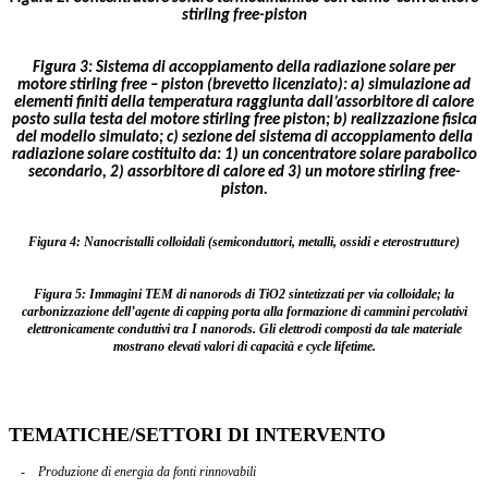
stirling free-piston
Figura 3: Sistema di accoppiamento della radiazione solare per
motore stirling free – piston (brevetto licenziato): a) simulazione ad
elementi finiti della temperatura raggiunta dall’assorbitore di calore
posto sulla testa del motore stirling free piston; b) realizzazione fisica
del modello simulato; c) sezione del sistema di accoppiamento della
radiazione solare costituito da: 1) un concentratore solare parabolico
secondario, 2) assorbitore di calore ed 3) un motore stirling free-
piston.
Figura 4: Nanocristalli colloidali (semiconduttori, metalli, ossidi e eterostrutture)
Figura 5: Immagini TEM di nanorods di TiO2 sintetizzati per via colloidale; la
carbonizzazione dell’agente di capping porta alla formazione di cammini percolativi
elettronicamente conduttivi tra I nanorods. Gli elettrodi composti da tale materiale
mostrano elevati valori di capacità e cycle lifetime.
TEMATICHE/SETTORI DI INTERVENTO
-
Produzione di energia da fonti rinnovabili