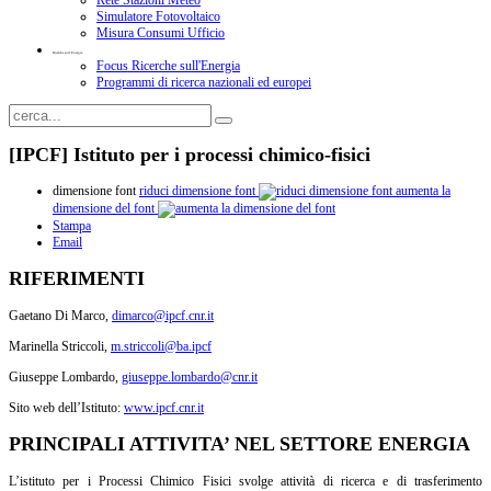
Rete Stazioni Meteo
Simulatore Fotovoltaico
Misura Consumi Ufficio
Ricerche sull'Energia
Focus Ricerche sull'Energia
Programmi di ricerca nazionali ed europei
[IPCF] Istituto per i processi chimico-fisici
dimensione font
riduci dimensione font
aumenta la
dimensione del font
Stampa
Email
RIFERIMENTI
Gaetano Di Marco,
dimarco@ipcf.cnr.it
Marinella Striccoli,
m.striccoli@ba.ipcf
Giuseppe Lombardo,
giuseppe.lombardo@cnr.it
Sito web dell’Istituto:
www.ipcf.cnr.it
PRINCIPALI ATTIVITA’ NEL SETTORE ENERGIA
L’istituto per i Processi Chimico Fisici svolge attività di ricerca e di trasferimento