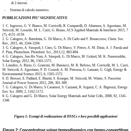
di 2 micron.
-
Sistema di calcolo numerico.
PUBBLICAZIONI PIU’ SIGNIFICATIVE
1. C. Ingrosso, G. V. Bianco, M. Corricelli, R. Comparelli, D. Altamura, A. Agostiano, M.
Striccoli, M. Losurdo, M. L. Curri, G. Bruno, ACS Applied Materials & Interfaces 2015, 7
(7), 4151–4159.
2. G. Calogero, A. Bartolotta, G. Di Marco, A. Di Carlo and F. Bonaccorso, Chem. Soc.
Rev., 2015, 44, 3244-3294.
3. G. Calogero, A. Sinopoli, I. Citro, G. Di Marco, V. Petrov, A. M. Diniz, A. J. Parola and
F. Pina, Photochem. Photobiol. Sci., 2013,12, 883-894
4. G. Calogero, Jun-Ho Yum, A. Sinopoli, G. Di Marco, M. Grätzel, M. K. Nazeeruddin,
Solar Energy, 2012, 86, 1563-1575.
5. Loiudice, A. Rizzo, G. Grancini, M. Biasiucci, M. R. Belviso, M. Corricelli, M. L. Curri,
M. Striccoli, A. Agostiano, P. D. Cozzoli, A. M. Petrozza, G. Lanzani, G. Gigli, Energy &
Environmental Science 2013, 6, 1565-1572.
6. D. Bresser, E. Paillard, E. Binetti, S. Krueger, M. Striccoli, M. Winter, S. Passerini
Journal of Power Sources 2012, 206, 301-309
7. G. Calogero, G. Di Marco, S.Caramori, S. Cazzanti, R. Argazzi, C. A. Bignozzi, Energy
Env. Sci. 2009, 2, 1162-1172.
8. G. Calogero and G. Di Marco, Solar Energy Materials and Solar Cells, 2008, 92, 1341-
1346
Figura 1: Esempi di realizzazione di DSSCs e loro possibili applicazioni
Figura 2: Concentratore solare termodinamico con termo-convertitore