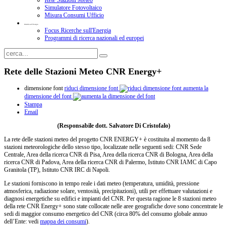
Rete Stazioni Meteo
Simulatore Fotovoltaico
Misura Consumi Ufficio
Ricerche sull'Energia
Focus Ricerche sull'Energia
Programmi di ricerca nazionali ed europei
Rete delle Stazioni Meteo CNR Energy+
dimensione font
riduci dimensione font
aumenta la
dimensione del font
Stampa
Email
(Responsabile dott. Salvatore Di Cristofalo)
La rete delle stazioni meteo del progetto CNR ENERGY+ è costituita al momento da 8
stazioni meteorologiche dello stesso tipo, localizzate nelle seguenti sedi: CNR Sede
Centrale, Area della ricerca CNR di Pisa, Area della ricerca CNR di Bologna, Area della
ricerca CNR di Padova, Area della ricerca CNR di Palermo, Istituto CNR IAMC di Capo
Granitola (TP), Istituto CNR IRC di Napoli.
Le stazioni forniscono in tempo reale i dati meteo (temperatura, umidità, pressione
atmosferica, radiazione solare, ventosità, precipitazioni), utili per effettuare valutazioni e
diagnosi energetiche su edifici e impianti del CNR. Per questa ragione le 8 stazioni meteo
della rete CNR Energy+ sono state collocate nelle aree geografiche dove sono concentrate le
sedi di maggior consumo energetico del CNR (circa 80% del consumo globale annuo
dell’Ente: vedi
mappa dei consumi
).