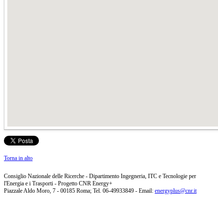
Torna in alto
Consiglio Nazionale delle Ricerche - Dipartimento Ingegneria, ITC e Tecnologie per
l'Energia e i Trasporti - Progetto CNR Energy+
Piazzale Aldo Moro, 7 - 00185 Roma; Tel. 06-49933849 - Email:
energyplus@cnr.it