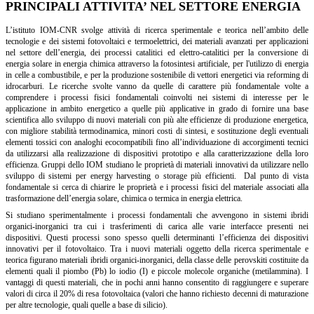
PRINCIPALI ATTIVITA’ NEL SETTORE ENERGIA
L’istituto IOM-CNR svolge attività di ricerca sperimentale e teorica nell’ambito delle
tecnologie e dei sistemi fotovoltaici e termoelettrici, dei materiali avanzati per applicazioni
nel settore dell’energia, dei processi catalitici ed elettro-catalitici per la conversione di
energia solare in energia chimica attraverso la fotosintesi artificiale, per l'utilizzo di energia
in celle a combustibile, e per la produzione sostenibile di vettori energetici via reforming di
idrocarburi. Le ricerche svolte vanno da quelle di carattere più fondamentale volte a
comprendere i processi fisici fondamentali coinvolti nei sistemi di interesse per le
applicazione in ambito energetico a quelle più applicative in grado di fornire una base
scientifica allo sviluppo di nuovi materiali con più alte efficienze di produzione energetica,
con migliore stabilità termodinamica, minori costi di sintesi, e sostituzione degli eventuali
elementi tossici con analoghi ecocompatibili fino all’individuazione di accorgimenti tecnici
da utilizzarsi alla realizzazione di dispositivi prototipo e alla caratterizzazione della loro
efficienza. Gruppi dello IOM studiano le proprietà di materiali innovativi da utilizzare nello
sviluppo di sistemi per energy harvesting o storage più efficienti. Dal punto di vista
fondamentale si cerca di chiarire le proprietà e i processi fisici del materiale associati alla
trasformazione dell’energia solare, chimica o termica in energia elettrica.
Si studiano sperimentalmente i processi fondamentali che avvengono in sistemi ibridi
organici-inorganici tra cui i trasferimenti di carica alle varie interfacce presenti nei
dispositivi. Questi processi sono spesso quelli determinanti l’efficienza dei dispositivi
innovativi per il fotovoltaico. Tra i nuovi materiali oggetto della ricerca sperimentale e
teorica figurano materiali ibridi organici-inorganici, della classe delle perovskiti costituite da
elementi quali il piombo (Pb) lo iodio (I) e piccole molecole organiche (metilammina). I
vantaggi di questi materiali, che in pochi anni hanno consentito di raggiungere e superare
valori di circa il 20% di resa fotovoltaica (valori che hanno richiesto decenni di maturazione
per altre tecnologie, quali quelle a base di silicio).