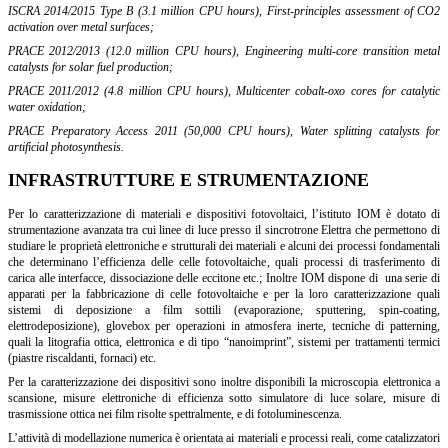
ISCRA 2014/2015 Type B (3.1 million CPU hours), First-principles assessment of CO2
activation over metal surfaces;
PRACE 2012/2013 (12.0 million CPU hours), Engineering multi-core transition metal
catalysts for solar fuel production;
PRACE 2011/2012 (4.8 million CPU hours), Multicenter cobalt-oxo cores for catalytic
water oxidation;
PRACE Preparatory Access 2011 (50,000 CPU hours), Water splitting catalysts for
artificial photosynthesis.
INFRASTRUTTURE E STRUMENTAZIONE
Per lo caratterizzazione di materiali e dispositivi fotovoltaici, l’istituto IOM è dotato di
strumentazione avanzata tra cui linee di luce presso il sincrotrone Elettra che permettono di
studiare le proprietà elettroniche e strutturali dei materiali e alcuni dei processi fondamentali
che determinano l’efficienza delle celle fotovoltaiche, quali processi di trasferimento di
carica alle interfacce, dissociazione delle eccitone etc.; Inoltre IOM dispone di una serie di
apparati per la fabbricazione di celle fotovoltaiche e per la loro caratterizzazione quali
sistemi di deposizione a film sottili (evaporazione, sputtering, spin-coating,
elettrodeposizione), glovebox per operazioni in atmosfera inerte, tecniche di patterning,
quali la litografia ottica, elettronica e di tipo “nanoimprint”, sistemi per trattamenti termici
(piastre riscaldanti, fornaci) etc.
Per la caratterizzazione dei dispositivi sono inoltre disponibili la microscopia elettronica a
scansione, misure elettroniche di efficienza sotto simulatore di luce solare, misure di
trasmissione ottica nei film risolte spettralmente, e di fotoluminescenza.
L’attività di modellazione numerica è orientata ai materiali e processi reali, come catalizzatori