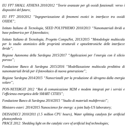
EU FP7 SMALL ATHENA 2010/2012 “Teorie avanzate per gli ossidi funzionali: verso i
dispositivi del futuro;
EU FP7 2010/2012 “Ingegnerizzazione di fenomeni esotici in interfacce tra ossidi
OXIDE”;
Istituto Italiano di Tecnologia, SEED POLYPHEMO 2010/2013 “Nanomateriali ibridi a
base polimerica per il fotovoltaico;
Istituto Italiano di Tecnologia, Progetto CompuNet, 2013/2015 “Metodologie multiscala
per lo studio atomistico delle proprietà strutturali e optoelettroniche delle interfacce
ibride”;
Regione Autonoma della Sardegna 2015/2017 “Applicazioni per l’energia con il silicio
poroso”;
Fondazione Banco di Sardegna 2015/2016 “Modellizzazione multiscala predittiva di
nanomateriali ibridi per il fotovoltaico di nuova generazione”;
Regione Sardegna 2014/2015 “Nanocristalli per la produzione di idrogeno dalla energia
solare”;
PON-NETERGIT 2012 “Reti di comunicazione M2M e modem integrati per i servizi e
l’efficienza energetica delle SMART CITIES”;
Fondazione Banco di Sardegna 2014/2015 “Studio di materiali multiferroici”;
Ministero esteri: 2014/2015 Nanoscience for energy: a joint Italy-US laboratory;
DEISA/DECI 2010/2011 (1.5 million CPU hours), Water splitting catalysts for artificial
photosynthesis
PRACE 2012: Shedding light on the catalytic core of artificial leaf technologies;