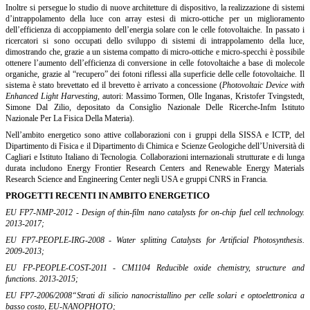
Inoltre si persegue lo studio di nuove architetture di dispositivo, la realizzazione di sistemi
d’intrappolamento della luce con array estesi di micro-ottiche per un miglioramento
dell’efficienza di accoppiamento dell’energia solare con le celle fotovoltaiche. In passato i
ricercatori si sono occupati dello sviluppo di sistemi di intrappolamento della luce,
dimostrando che, grazie a un sistema compatto di micro-ottiche e micro-specchi è possibile
ottenere l’aumento dell’efficienza di conversione in celle fotovoltaiche a base di molecole
organiche, grazie al “recupero” dei fotoni riflessi alla superficie delle celle fotovoltaiche. Il
sistema è stato brevettato ed il brevetto è arrivato a concessione (
Photovoltaic Device with
Enhanced Light Harvesting
, autori: Massimo Tormen, Olle Inganas, Kristofer Tvingstedt,
Simone Dal Zilio, depositato da Consiglio Nazionale Delle Ricerche-Infm Istituto
Nazionale Per La Fisica Della Materia).
Nell’ambito energetico sono attive collaborazioni con i gruppi della SISSA e ICTP, del
Dipartimento di Fisica e il Dipartimento di Chimica e Scienze Geologiche dell’Università di
Cagliari e Istituto Italiano di Tecnologia. Collaborazioni internazionali strutturate e di lunga
durata includono Energy Frontier Research Centers and Renewable Energy Materials
Research Science and Engineering Center negli USA e gruppi CNRS in Francia.
PROGETTI RECENTI IN AMBITO ENERGETICO
EU FP7-NMP-2012 - Design of thin-film nano catalysts for on-chip fuel cell technology.
2013-2017;
EU FP7-PEOPLE-IRG-2008 - Water splitting Catalysts for Artificial Photosynthesis.
2009-2013;
EU FP-PEOPLE-COST-2011 - CM1104 Reducible oxide chemistry, structure and
functions.
2013-2015;
EU FP7-2006/2008“Strati di silicio nanocristallino per celle solari e optoelettronica a
basso costo, EU-NANOPHOTO;