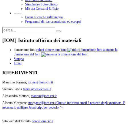
Rete Stazioni Meteo
Simulatore Fotovoltaico
Misura Consumi Ufficio
Ricerche sull'Energia
Focus Ricerche sull'Energia
Programmi di ricerca nazionali ed europei
[IOM] Istituto officina dei materiali
dimensione font
riduci dimensione font
aumenta la
dimensione del font
Stampa
Email
RIFERIMENTI
Massimo Tormen,
tormen@iom.cnr.it
Stefano Fabris
fabris@democritos.it
Alessandro Mattoni,
mattoni@iom.cnr.it
Alberto Morgante,
morgante@iom.cnr.it
Questo indirizzo email è protetto dagli spambots. È
necessario abilitare JavaScript per vederlo.
">
Sito web dell’Istituto:
www.iom.cnr.it