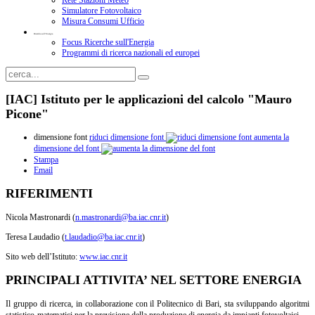
Rete Stazioni Meteo
Simulatore Fotovoltaico
Misura Consumi Ufficio
Ricerche sull'Energia
Focus Ricerche sull'Energia
Programmi di ricerca nazionali ed europei
[IAC] Istituto per le applicazioni del calcolo "Mauro
Picone"
dimensione font
riduci dimensione font
aumenta la
dimensione del font
Stampa
Email
RIFERIMENTI
Nicola Mastronardi (
n.mastronardi@ba.iac.cnr.it
)
Teresa Laudadio (
t.laudadio@ba.iac.cnr.it
)
Sito web dell’Istituto:
www.iac.cnr.it
PRINCIPALI ATTIVITA’ NEL SETTORE ENERGIA
Il gruppo di ricerca, in collaborazione con il Politecnico di Bari, sta sviluppando algoritmi
statistico-matematici per la previsione della produzione di energia da impianti fotovoltaici.