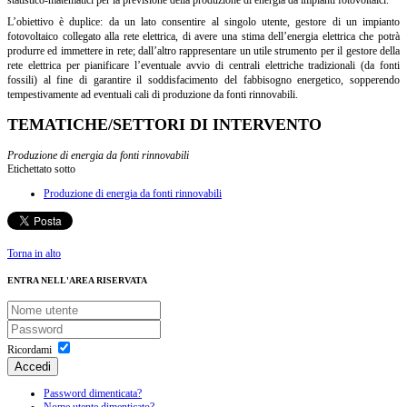
L’obiettivo è duplice: da un lato consentire al singolo utente, gestore di un impianto
fotovoltaico collegato alla rete elettrica, di avere una stima dell’energia elettrica che potrà
produrre ed immettere in rete; dall’altro rappresentare un utile strumento per il gestore della
rete elettrica per pianificare l’eventuale avvio di centrali elettriche tradizionali (da fonti
fossili) al fine di garantire il soddisfacimento del fabbisogno energetico, sopperendo
tempestivamente ad eventuali cali di produzione da fonti rinnovabili.
TEMATICHE/SETTORI DI INTERVENTO
Produzione di energia da fonti rinnovabili
Etichettato sotto
Produzione di energia da fonti rinnovabili
Torna in alto
ENTRA NELL'AREA RISERVATA
Ricordami
Accedi
Password dimenticata?
Nome utente dimenticato?