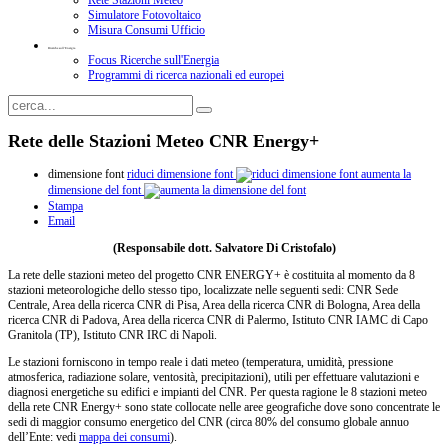
Rete Stazioni Meteo
Simulatore Fotovoltaico
Misura Consumi Ufficio
Ricerche sull'Energia
Focus Ricerche sull'Energia
Programmi di ricerca nazionali ed europei
Rete delle Stazioni Meteo CNR Energy+
dimensione font
riduci dimensione font
aumenta la
dimensione del font
Stampa
Email
(Responsabile dott. Salvatore Di Cristofalo)
La rete delle stazioni meteo del progetto CNR ENERGY+ è costituita al momento da 8
stazioni meteorologiche dello stesso tipo, localizzate nelle seguenti sedi: CNR Sede
Centrale, Area della ricerca CNR di Pisa, Area della ricerca CNR di Bologna, Area della
ricerca CNR di Padova, Area della ricerca CNR di Palermo, Istituto CNR IAMC di Capo
Granitola (TP), Istituto CNR IRC di Napoli.
Le stazioni forniscono in tempo reale i dati meteo (temperatura, umidità, pressione
atmosferica, radiazione solare, ventosità, precipitazioni), utili per effettuare valutazioni e
diagnosi energetiche su edifici e impianti del CNR. Per questa ragione le 8 stazioni meteo
della rete CNR Energy+ sono state collocate nelle aree geografiche dove sono concentrate le
sedi di maggior consumo energetico del CNR (circa 80% del consumo globale annuo
dell’Ente: vedi
mappa dei consumi
).