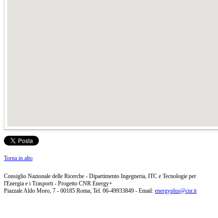
Torna in alto
Consiglio Nazionale delle Ricerche - Dipartimento Ingegneria, ITC e Tecnologie per
l'Energia e i Trasporti - Progetto CNR Energy+
Piazzale Aldo Moro, 7 - 00185 Roma; Tel. 06-49933849 - Email:
energyplus@cnr.it